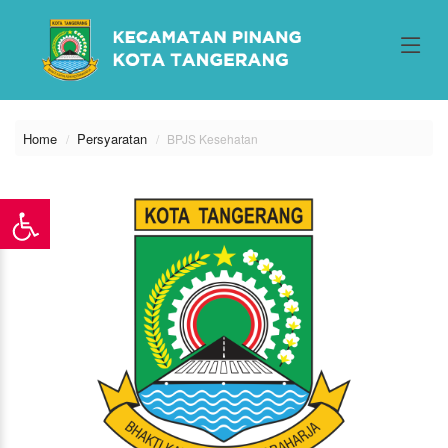
Home
Persyaratan
BPJS Kesehatan